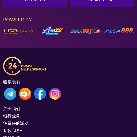
POWERD BY
联系我们
关于我们
银行业务
负责任的游戏
条款和条件