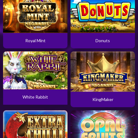
Royal Mint
Donuts
White Rabbit
KingMaker