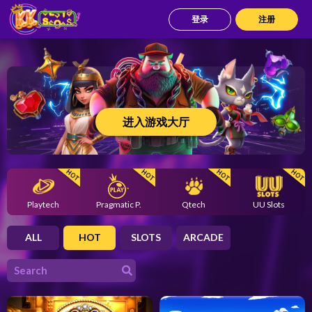
登录
注册
进入游戏大厅
HOT
HOT
HOT
HOT
Playtech
Pragmatic P.
Qtech
UU Slots
ALL
HOT
SLOTS
ARCADE