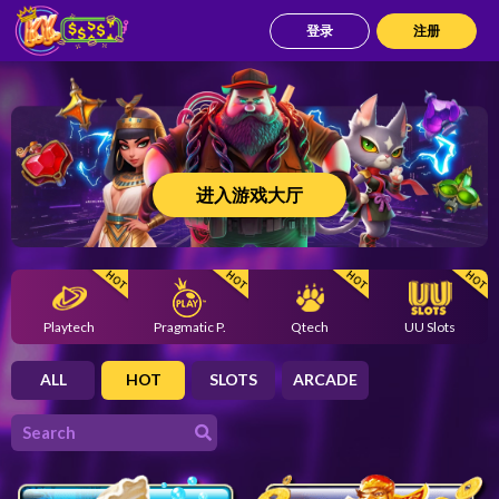
登录
注册
进入游戏大厅
HOT
HOT
HOT
HOT
Playtech
Pragmatic P.
Qtech
UU Slots
ALL
HOT
SLOTS
ARCADE