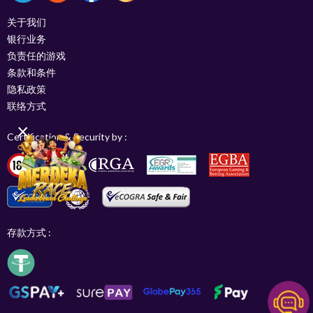
高质量的图形和用户友好的界面而闻名。 它使玩家可以轻松浏览网站。 赌场还为
玩家提供各种促销和奖金，包括欢迎奖金和每日奖金。
关于我们
918KISS 赌场
银行业务
918kiss Casino
是另一种流行的
马来西亚在线赌场
。 赌场以其高质量的图形和
负责任的游戏
用户友好的界面而闻名。
918kiss Malaysia Trusted Company
还为玩家提
供各种促销和奖金，包括欢迎奖金和每日奖金。
条款和条件
隐私政策
CQ9
联络方式
Cq9 是马来西亚流行的在线老虎机游戏提供商。 该供应商在马来西亚在线赌场提
供范围广泛的游戏。 Cq9 游戏以其高质量的图形、引人入胜的游戏玩法和创新功
×
能而闻名。
Certification & Security by :
实用游戏
Pragmatic Play
是马来西亚另一家受欢迎的在线老虎机游戏提供商。 提供商
提供各种游戏。 Pragmatic Play 游戏以其高质量的图形、创新的功能和令人兴
奋的奖励回合而闻名。 获取更多
马来西亚在线赌场下载！
PUSSY888 插槽
Pussy888 Slot 是马来西亚赌场中流行的在线老虎机游戏。 该游戏为玩家提供各
存款方式 :
种主题和功能，以及激动人心的奖励回合和免费旋转。 Pussy888 Slot 以其高质
量的图形和引人入胜的游戏玩法而闻名。
游戏科技
Playtech 是马来西亚赌场中颇受欢迎的在线老虎机游戏提供商。 该提供商提供
了范围广泛的游戏，以获得更多乐趣和享受。 Playtech 游戏以其高质量的图
形、创新的功能和令人兴奋的奖励回合而闻名。