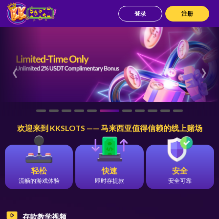
登录
注册
‹
›
欢迎来到 KKSLOTS —— 马来西亚值得信赖的线上赌场
轻松
快速
安全
流畅的游戏体验
即时存提款
安全可靠
存款教学视频