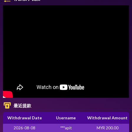
最近提款
Withdrawal Date
Username
Withdrawal Amount
2026-08-08
***apit
MYR 200.00