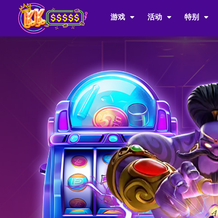
游戏
活动
特别