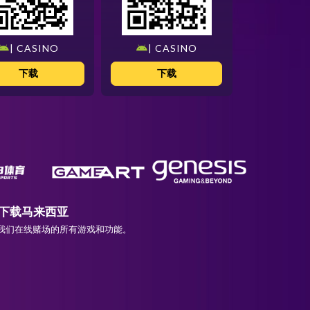
| CASINO
| CASINO
下载
下载
8 下载马来西亚
我们在线赌场的所有游戏和功能。