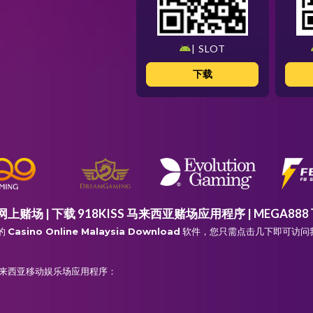
| SLOT
下载
上赌场 | 下载 918KISS 马来西亚赌场应用程序 | MEGA88
们的
Casino Online Malaysia Download
软件，您只需点击几下即可访问
马来西亚移动娱乐场应用程序：