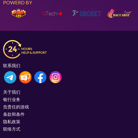
POWERD BY
联系我们
关于我们
银行业务
负责任的游戏
条款和条件
隐私政策
联络方式