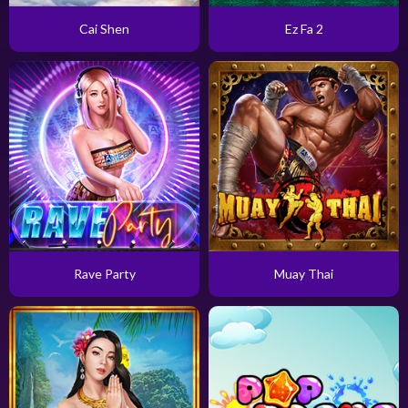
Cai Shen
Ez Fa 2
Rave Party
Muay Thai