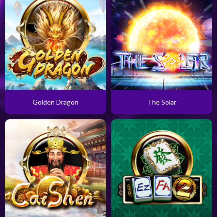
Golden Dragon
The Solar